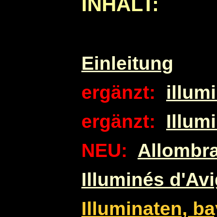
INHALT:
Einleitung
ergänzt:
illum
ergänzt:
Illum
NEU:
Allombr
Illuminés d'Av
Illuminaten, ba