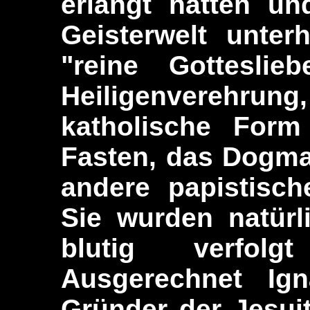
erlangt hatten un
Geisterwelt unterh
"reine Gotteslie
Heiligenvereh
katholische Form
Fasten, das Dogma
andere papistisch
Sie wurden natürl
blutig verfolg
Ausgerechnet Ign
Gründer der Jesui