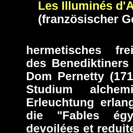
Les Illuminés d'
(französischer 
hermetisches fre
des Benediktiners
Dom Pernetty (171
Studium alchem
Erleuchtung erlan
die "Fables égy
devoilées et reduit