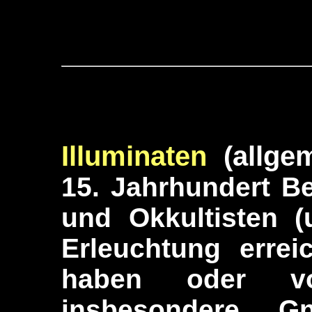
Illuminaten
(allgem
15. Jahrhundert B
und Okkultisten (
Erleuchtung errei
haben oder v
insbesondere
Gn