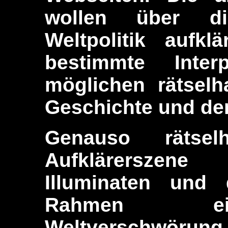
wollen über di
Weltpolitik aufk
bestimmte Inter
möglichen rätsel
Geschichte und de
Genauso rätse
Aufklärerszen
Illuminaten und
Rahmen ein
Weltverschw