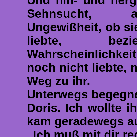
Und hin- und herg
Sehnsucht, ab
Ungewißheit, ob s
liebte, bezi
Wahrscheinlichkei
noch nicht liebte,
Weg zu ihr.
Unterwegs begegnet
Doris. Ich wollte 
kam geradewegs au
„Ich muß mit dir re