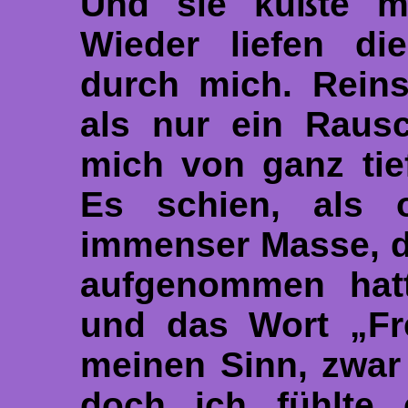
Und sie küßte m
Wieder liefen di
durch mich. Reins
als nur ein Rausc
mich von ganz tie
Es schien, als 
immenser Masse, d
aufgenommen hatt
und das Wort „Fre
meinen Sinn, zwar
doch ich fühlte