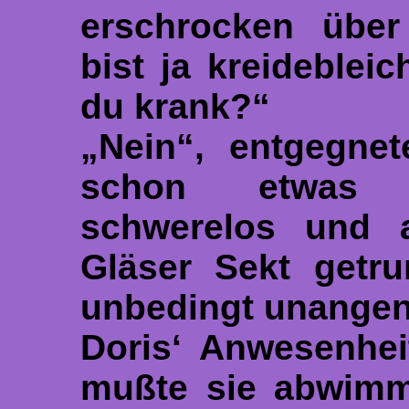
erschrocken über
bist ja kreidebleic
du krank?“
„Nein“, entgegnet
schon etwas s
schwerelos und a
Gläser Sekt getru
unbedingt unange
Doris‘ Anwesenhei
mußte sie abwimme