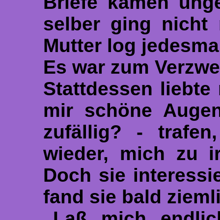
Briefe kamen unge
selber ging nicht
Mutter log jedesmal
Es war zum Verzwei
Stattdessen liebte
mir schöne Augen
zufällig? - trafe
wieder, mich zu i
Doch sie interessi
fand sie bald ziemli
„Laß mich endlic