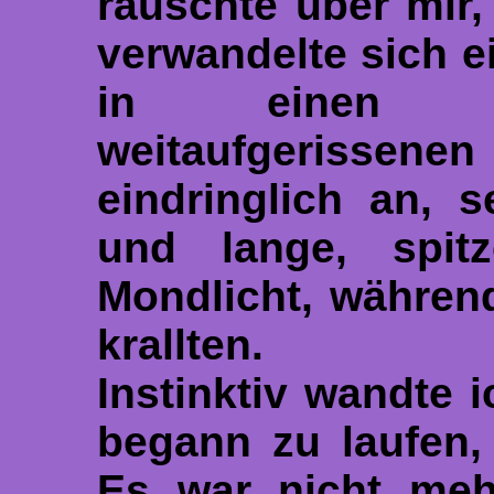
rauschte über mir
verwandelte sich e
in einen M
weitaufgerissene
eindringlich an, 
und lange, spit
Mondlicht, währen
krallten.
Instinktiv wandte 
begann zu laufen,
Es war nicht meh